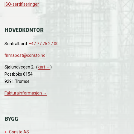
ISO-sertifiseringer
HOVEDKONTOR
Sentralbord:
+47 77 75 27 00
firmapost@consto.no
Sjølundvegen 2 (
kart →
)
Postboks 6154
9291 Tromsø
Fakturainformasjon →
BYGG
Consto AS