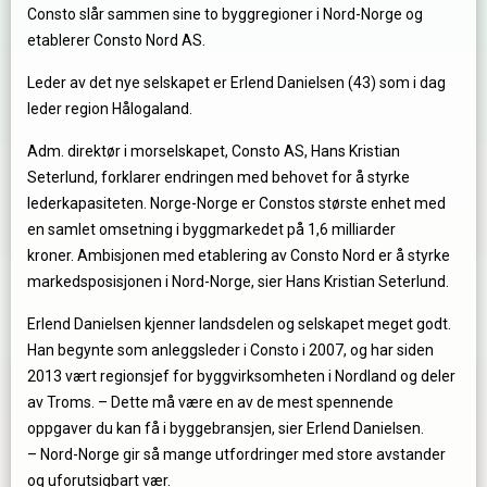
Consto slår sammen sine to byggregioner i Nord-Norge og
etablerer Consto Nord AS.
Leder av det nye selskapet er Erlend Danielsen (43) som i dag
leder region Hålogaland.
Adm. direktør i morselskapet, Consto AS, Hans Kristian
Seterlund, forklarer endringen med behovet for å styrke
lederkapasiteten. Norge-Norge er Constos største enhet med
en samlet omsetning i byggmarkedet på 1,6 milliarder
kroner. Ambisjonen med etablering av Consto Nord er å styrke
markedsposisjonen i Nord-Norge, sier Hans Kristian Seterlund.
Erlend Danielsen kjenner landsdelen og selskapet meget godt.
Han begynte som anleggsleder i Consto i 2007, og har siden
2013 vært regionsjef for byggvirksomheten i Nordland og deler
av Troms. – Dette må være en av de mest spennende
oppgaver du kan få i byggebransjen, sier Erlend Danielsen.
– Nord-Norge gir så mange utfordringer med store avstander
og uforutsigbart vær.