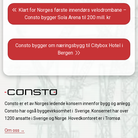
Innleggsnavigasjon
Forrige innlegg: Klart for Norges første innendørs velo
Klart for Norges første innendørs velodrombane –
Consto bygger Sola Arena til 200 mill. kr
Neste innlegg: Consto bygger om næringsbygg til Citybox
Consto bygger om næringsbygg til Citybox Hotel i
Bergen
Consto er et av Norges ledende konsern innenfor bygg og anlegg.
Consto har også byggevirksomhet i Sverige. Konsernet har over
1200 ansatte i Sverige og Norge. Hovedkontoret er i Tromsø.
Om oss →