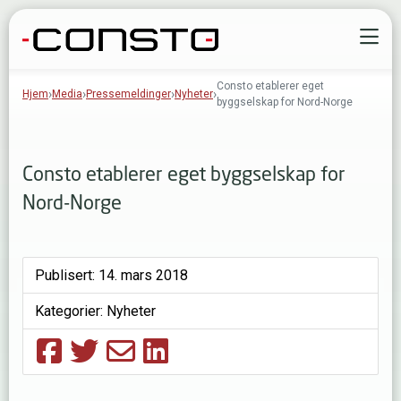
Gå til innhold
Å
Consto etablerer eget
Hjem
Media
Pressemeldinger
Nyheter
byggselskap for Nord-Norge
Consto etablerer eget byggselskap for
Nord-Norge
Publisert:
14. mars 2018
Kategorier:
Nyheter