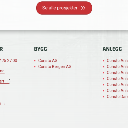
Se alle prosjekter
R
BYGG
ANLEGG
 75 27 00
Consto AS
Consto Anl
Consto Bergen AS
Consto Anl
.no
Consto Anl
Consto Anl
art →
)
Consto Anl
Consto Anl
Consto Da
n →