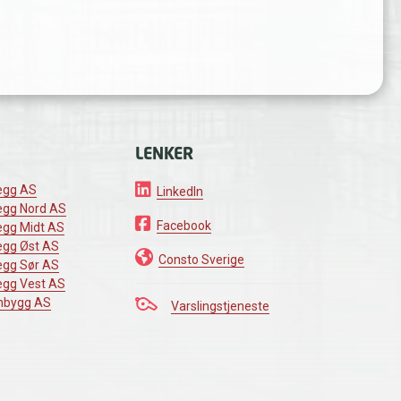
LENKER
egg AS
LinkedIn
egg Nord AS
Facebook
egg Midt AS
egg Øst AS
Consto Sverige
egg Sør AS
egg Vest AS
mbygg AS
Varslingstjeneste