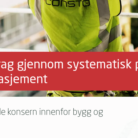
rag gjennom systematisk 
asjement
de konsern innenfor bygg og