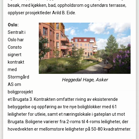
besøk, med kjøkken, bad, oppholdsrom og utendørs terrasse,
opplyser prosjektleder Arild B. Eide.
Oslo:
Sentralt i
Oslo har
Consto
signert
kontrakt
med
Stormgård
Heggedal Hage, Asker
AS om
boligprosjekt
et Brugata 3. Kontrakten omfatter riving av eksisterende
bebyggelse og oppføring av tre nye boligblokker med 61
leiligheter for utleie, samt et næringslokale i gateplan ut mot
Brugata. Boligene varierer fra 2-roms til 4-roms leiligheter, der
hovedvekten er mellomstore leiligheter på 50-80 kvadratmeter.