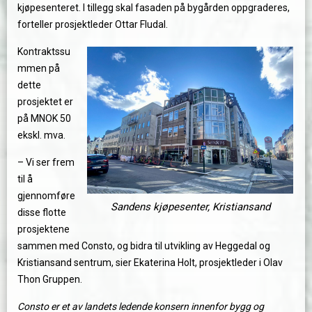
kjøpesenteret. I tillegg skal fasaden på bygården oppgraderes,
forteller prosjektleder Ottar Fludal.
Kontraktssu
mmen på
dette
prosjektet er
på MNOK 50
ekskl. mva.
– Vi ser frem
til å
gjennomføre
Sandens kjøpesenter, Kristiansand
disse flotte
prosjektene
sammen med Consto, og bidra til utvikling av Heggedal og
Kristiansand sentrum, sier Ekaterina Holt, prosjektleder i Olav
Thon Gruppen.
Consto er et av landets ledende konsern innenfor bygg og