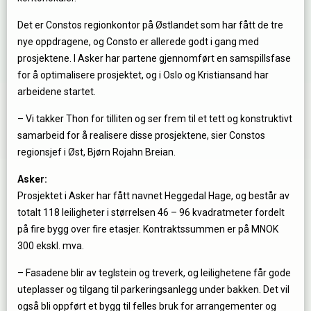
Det er Constos regionkontor på Østlandet som har fått de tre
nye oppdragene, og Consto er allerede godt i gang med
prosjektene. I Asker har partene gjennomført en samspillsfase
for å optimalisere prosjektet, og i Oslo og Kristiansand har
arbeidene startet.
– Vi takker Thon for tilliten og ser frem til et tett og konstruktivt
samarbeid for å realisere disse prosjektene, sier Constos
regionsjef i Øst, Bjørn Rojahn Breian.
Asker:
Prosjektet i Asker har fått navnet Heggedal Hage, og består av
totalt 118 leiligheter i størrelsen 46 – 96 kvadratmeter fordelt
på fire bygg over fire etasjer. Kontraktssummen er på MNOK
300 ekskl. mva.
– Fasadene blir av teglstein og treverk, og leilighetene får gode
uteplasser og tilgang til parkeringsanlegg under bakken. Det vil
også bli oppført et bygg til felles bruk for arrangementer og