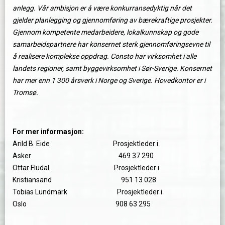
anlegg. Vår ambisjon er å være konkurransedyktig når det
gjelder planlegging og gjennomføring av bærekraftige prosjekter.
Gjennom kompetente medarbeidere, lokalkunnskap og gode
samarbeidspartnere har konsernet sterk gjennomføringsevne til
å realisere komplekse oppdrag. Consto har virksomhet i alle
landets regioner, samt byggevirksomhet i Sør-Sverige. Konsernet
har mer enn 1 300 årsverk i Norge og Sverige. Hovedkontor er i
Tromsø.
For mer informasjon:
Arild B. Eide Prosjektleder i
Asker 469 37 290
Ottar Fludal Prosjektleder i
Kristiansand 951 13 028
Tobias Lundmark Prosjektleder i
Oslo 908 63 295