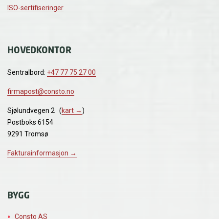
ISO-sertifiseringer
HOVEDKONTOR
Sentralbord:
+47 77 75 27 00
firmapost@consto.no
Sjølundvegen 2 (
kart →
)
Postboks 6154
9291 Tromsø
Fakturainformasjon →
BYGG
Consto AS