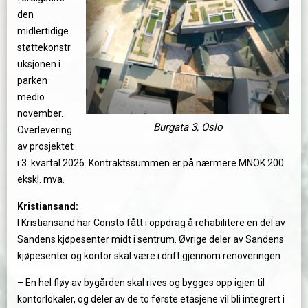
den
midlertidige
støttekonstr
uksjonen i
parken
medio
november.
Burgata 3, Oslo
Overlevering
av prosjektet
i 3. kvartal 2026. Kontraktssummen er på nærmere MNOK 200
ekskl. mva.
Kristiansand:
I Kristiansand har Consto fått i oppdrag å rehabilitere en del av
Sandens kjøpesenter midt i sentrum. Øvrige deler av Sandens
kjøpesenter og kontor skal være i drift gjennom renoveringen.
– En hel fløy av bygården skal rives og bygges opp igjen til
kontorlokaler, og deler av de to første etasjene vil bli integrert i