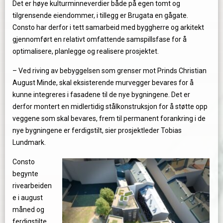
Det er høye kulturminneverdier både på egen tomt og
tilgrensende eiendommer, i tillegg er Brugata en gågate.
Consto har derfor i tett samarbeid med byggherre og arkitekt
gjennomført en relativt omfattende samspillsfase for å
optimalisere, planlegge og realisere prosjektet.
– Ved riving av bebyggelsen som grenser mot Prinds Christian
August Minde, skal eksisterende murvegger bevares for å
kunne integreres i fasadene til de nye bygningene. Det er
derfor montert en midlertidig stålkonstruksjon for å støtte opp
veggene som skal bevares, frem til permanent forankring i de
nye bygningene er ferdigstilt, sier prosjektleder Tobias
Lundmark.
Consto
begynte
rivearbeiden
e i august
måned og
ferdigstilte