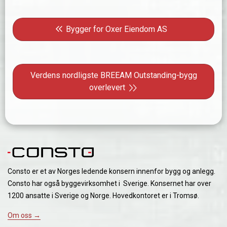
Innleggsnavigasjon
Forrige innlegg: Bygger for Oxer Eiendom AS
Bygger for Oxer Eiendom AS
Neste innlegg: Verdens nordligste BREEAM Outstanding
Verdens nordligste BREEAM Outstanding-bygg
overlevert
Consto er et av Norges ledende konsern innenfor bygg og anlegg.
Consto har også byggevirksomhet i Sverige. Konsernet har over
1200 ansatte i Sverige og Norge. Hovedkontoret er i Tromsø.
Om oss →