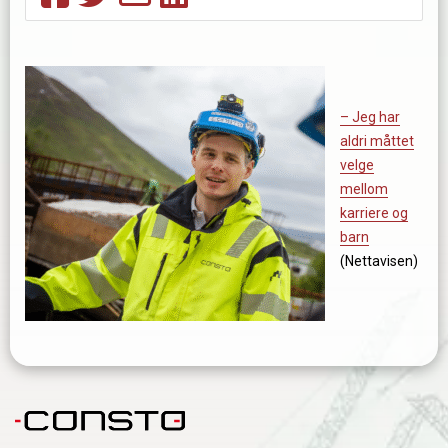
– Jeg har
aldri måttet
velge
mellom
karriere og
barn
(Nettavisen)