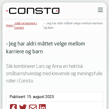
Gå til innhold
Å
Jobb og karriere i
– Jeg har aldri måttet velge mellom karriere
Hjem
Consto
og barn
– Jeg har aldri måttet velge mellom
karriere og barn
Slik kombinerer Lars og Anna en hektisk
småbarnshverdag med krevende og meningsfulle
roller i Consto.
Publisert:
15. august 2025