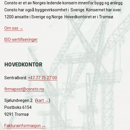
Consto er et av Norges ledende konsern innenfor bygg og anlegg.
Consto har også byggevirksomhet i Sverige. Konsernet har over
1200 ansatte i Sverige og Norge. Hovedkontoret er i Tromsø.
Om oss →
ISO-sertifiseringer
HOVEDKONTOR
Sentralbord:
+47 77 75 27 00
firmapost@consto.no
Sjølundvegen 2 (
kart →
)
Postboks 6154
9291 Tromsø
Fakturainformasjon →