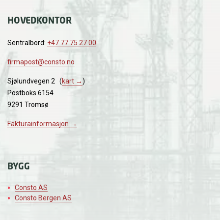
HOVEDKONTOR
Sentralbord:
+47 77 75 27 00
firmapost@consto.no
Sjølundvegen 2 (
kart →
)
Postboks 6154
9291 Tromsø
Fakturainformasjon →
BYGG
Consto AS
Consto Bergen AS