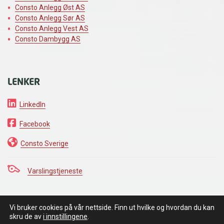
Consto Anlegg Øst AS
Consto Anlegg Sør AS
Consto Anlegg Vest AS
Consto Dambygg AS
LENKER
LinkedIn
Facebook
Consto Sverige
Varslingstjeneste
Vi bruker cookies på vår nettside. Finn ut hvilke og hvordan du kan
VI HOLDER DET VI LOVER
skru de av
i innstillingene
.