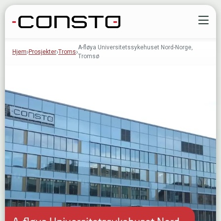
Gå til innhold
Å
A-fløya Universitetssykehuset Nord-Norge,
Hjem
Prosjekter
Troms
Tromsø