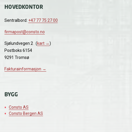
HOVEDKONTOR
Sentralbord:
+47 77 75 27 00
firmapost@consto.no
Sjølundvegen 2 (
kart →
)
Postboks 6154
9291 Tromsø
Fakturainformasjon →
BYGG
Consto AS
Consto Bergen AS