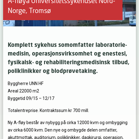
A-fløya Universitetssykehuset Nord-
Norge, Tromsø
Komplett sykehus somomfatter laboratorie-
medisin, operasjonsvirksomhet og enestesi,
fysikalsk- og rehabiliteringsmedisinsk tilbud,
poliklinikker og blodprøvetaking.
Byggherre UNN HF
Areal 22000 m2
Byggetid 09/15 – 12/17
Totalentreprise. Kontraktssum kr 700 mill.
Ny A-fløy består av nybygg på cirka 12000 kvm og ombygging
av cirka 6000 kvm. Den nye og ombygde delen omfatter,
akuttmottak, auditorium, poliklinikker, dagkirurgi, operasjon,