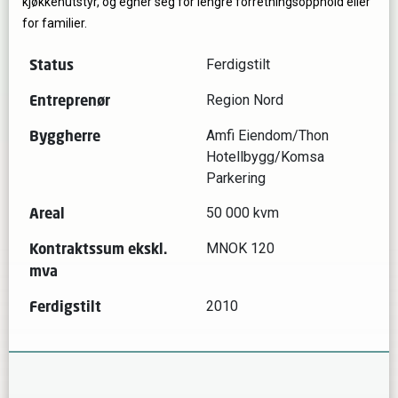
kjøkkenutstyr, og egner seg for lengre forretningsopphold eller
for familier.
Status
Ferdigstilt
Entreprenør
Region Nord
Byggherre
Amfi Eiendom/Thon
Hotellbygg/Komsa
Parkering
Areal
50 000 kvm
Kontraktssum ekskl.
MNOK 120
mva
Ferdigstilt
2010