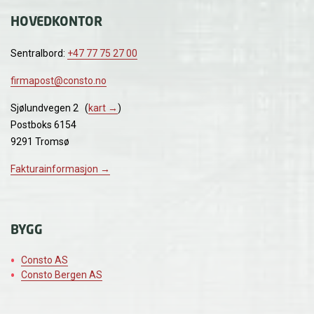
HOVEDKONTOR
Sentralbord:
+47 77 75 27 00
firmapost@consto.no
Sjølundvegen 2 (
kart →
)
Postboks 6154
9291 Tromsø
Fakturainformasjon →
BYGG
Consto AS
Consto Bergen AS