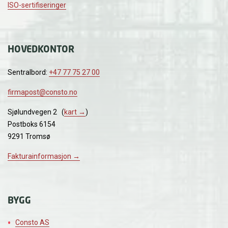
ISO-sertifiseringer
HOVEDKONTOR
Sentralbord:
+47 77 75 27 00
firmapost@consto.no
Sjølundvegen 2 (
kart →
)
Postboks 6154
9291 Tromsø
Fakturainformasjon →
BYGG
Consto AS