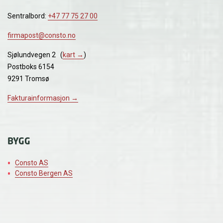
Sentralbord:
+47 77 75 27 00
firmapost@consto.no
Sjølundvegen 2 (
kart →
)
Postboks 6154
9291 Tromsø
Fakturainformasjon →
BYGG
Consto AS
Consto Bergen AS