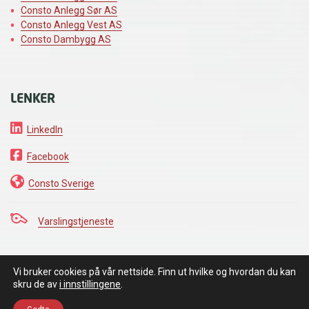
Consto Anlegg Sør AS
Consto Anlegg Vest AS
Consto Dambygg AS
LENKER
LinkedIn
Facebook
Consto Sverige
Varslingstjeneste
Vi bruker cookies på vår nettside. Finn ut hvilke og hvordan du kan
VI HOLDER DET VI LOVER
skru de av
i innstillingene
.
Personvernerklæring