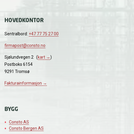
HOVEDKONTOR
Sentralbord:
+47 77 75 27 00
firmapost@consto.no
Sjølundvegen 2 (
kart →
)
Postboks 6154
9291 Tromsø
Fakturainformasjon →
BYGG
Consto AS
Consto Bergen AS