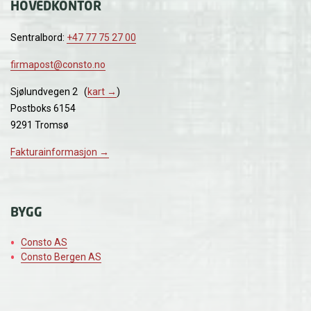
HOVEDKONTOR
Sentralbord:
+47 77 75 27 00
firmapost@consto.no
Sjølundvegen 2 (
kart →
)
Postboks 6154
9291 Tromsø
Fakturainformasjon →
BYGG
Consto AS
Consto Bergen AS