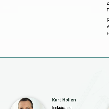
o
F
R
A
H
Kurt Holien
Innkjøpssjef