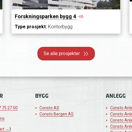
Forskningsparken bygg
4
Type prosjekt:
Kontorbygg
Se alle prosjekter
R
BYGG
ANLEGG
 75 27 00
Consto AS
Consto Anl
Consto Bergen AS
Consto Anl
.no
Consto Anl
Consto Anl
art →
)