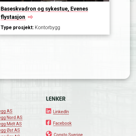
Baseskvadron og sykestue, Evenes
flystasjon
Type prosjekt:
Kontorbygg
LENKER
egg AS
LinkedIn
egg Nord AS
Facebook
egg Midt AS
egg Øst AS
Consto Sverige