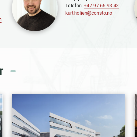
Telefon:
+47 97 66 93 43
kurt.holien@consto.no
n
r