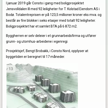
I januar 2019 går Consto i gang med boligprosjektet
Jensvolldalen III med 92 leiligheter for T. Kolstad Eiendom AS i
Bodø. Totalentreprisen er på 123,5 millioner kroner eks mva. og
består av fire blokker i seks etasjer med totalt 92 leiligheter.
Boligprosjektet har et samlet BTA på 6 872 m2.
Byggherren er selv deleier i et grunnarbeidsfirma og utfører
grunn- og utomhus-arbeidene i egenregi.
Prosjektsjef, Bengt Brobakk, i Consto Nord, opplyser at
byggetiden er beregnet til 17 måneder.