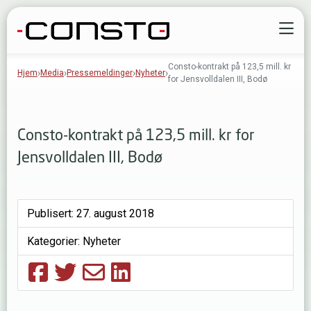
Gå til innhold
Å
Consto-kontrakt på 123,5 mill. kr
Hjem
Media
Pressemeldinger
Nyheter
for Jensvolldalen III, Bodø
Consto-kontrakt på 123,5 mill. kr for
Jensvolldalen III, Bodø
Publisert:
27. august 2018
Kategorier:
Nyheter