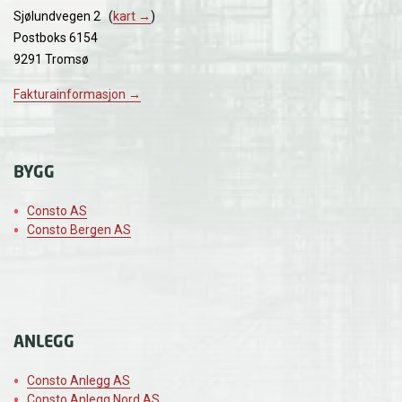
Sjølundvegen 2 (
kart →
)
Postboks 6154
9291 Tromsø
Fakturainformasjon →
BYGG
Consto AS
Consto Bergen AS
ANLEGG
Consto Anlegg AS
Consto Anlegg Nord AS