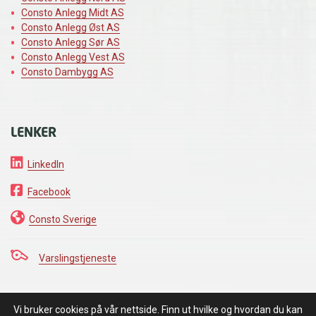
Consto Anlegg Midt AS
Consto Anlegg Øst AS
Consto Anlegg Sør AS
Consto Anlegg Vest AS
Consto Dambygg AS
LENKER
LinkedIn
Facebook
Consto Sverige
Varslingstjeneste
Vi bruker cookies på vår nettside. Finn ut hvilke og hvordan du kan
VI HOLDER DET VI LOVER