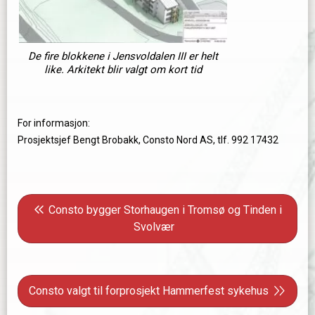
De fire blokkene i Jensvoldalen III er helt
like. Arkitekt blir valgt om kort tid
For informasjon:
Prosjektsjef Bengt Brobakk, Consto Nord AS, tlf. 992 17432
Innleggsnavigasjon
Forrige innlegg: Consto bygger Storhaugen i Tromsø o
Consto bygger Storhaugen i Tromsø og Tinden i
Svolvær
Neste innlegg: Consto valgt til forprosjekt Hammerfest s
Consto valgt til forprosjekt Hammerfest sykehus