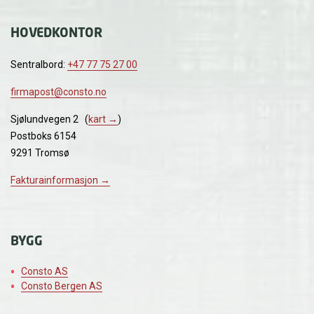
HOVEDKONTOR
Sentralbord:
+47 77 75 27 00
firmapost@consto.no
Sjølundvegen 2 (
kart →
)
Postboks 6154
9291 Tromsø
Fakturainformasjon →
BYGG
Consto AS
Consto Bergen AS