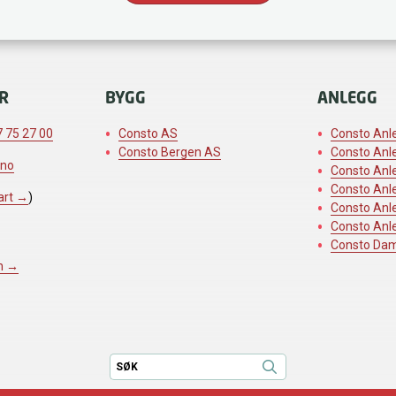
R
BYGG
ANLEGG
 75 27 00
Consto AS
Consto Anl
Consto Bergen AS
Consto Anl
.no
Consto Anl
Consto Anl
art →
)
Consto Anl
Consto Anl
Consto Da
n →
Søk