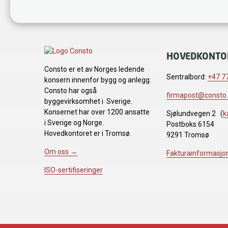
HOVEDKONTO
Consto er et av Norges ledende
Sentralbord:
+47 77
konsern innenfor bygg og anlegg.
Consto har også
firmapost@consto
byggevirksomhet i Sverige.
Konsernet har over 1200 ansatte
Sjølundvegen 2 (
k
i Sverige og Norge.
Postboks 6154
Hovedkontoret er i Tromsø.
9291 Tromsø
Om oss →
Fakturainformasjo
ISO-sertifiseringer