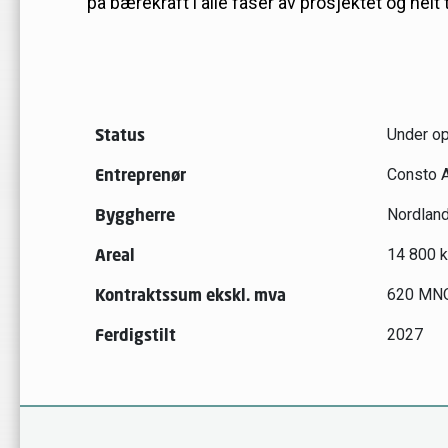
på bærekraft i alle faser av prosjektet og helt 
Status
Under op
Entreprenør
Consto 
Byggherre
Nordlan
Areal
14 800 
Kontraktssum ekskl. mva
620 MN
Ferdigstilt
2027