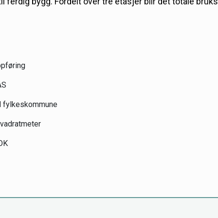
til ferdig bygg. Fordelt over tre etasjer blir det totale br
pføring
AS
d fylkeskommune
kvadratmeter
OK