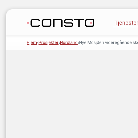
Gå til innhold
Tjeneste
Hjem
Prosjekter
Nordland
Nye Mosjøen videregående sk