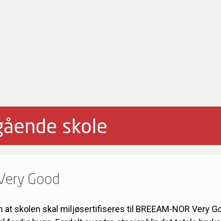
gående skole
 Very Good
 skolen skal miljøsertifiseres til BREEAM-NOR Very Good