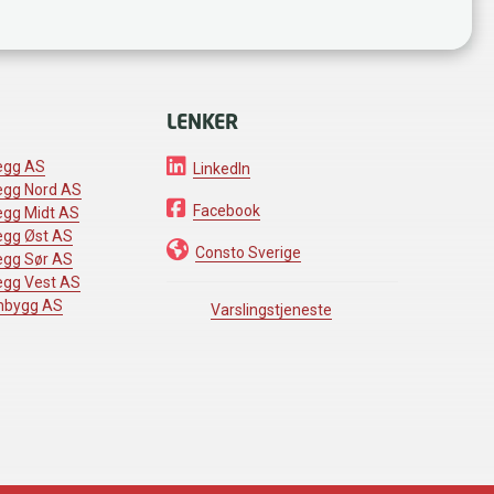
LENKER
egg AS
LinkedIn
egg Nord AS
Facebook
egg Midt AS
egg Øst AS
Consto Sverige
egg Sør AS
egg Vest AS
mbygg AS
Varslingstjeneste