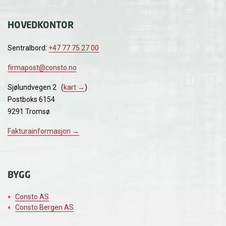
HOVEDKONTOR
Sentralbord:
+47 77 75 27 00
firmapost@consto.no
Sjølundvegen 2 (
kart →
)
Postboks 6154
9291 Tromsø
Fakturainformasjon →
BYGG
Consto AS
Consto Bergen AS