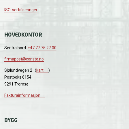
ISO-sertifiseringer
HOVEDKONTOR
Sentralbord:
+47 77 75 27 00
firmapost@consto.no
Sjølundvegen 2 (
kart →
)
Postboks 6154
9291 Tromsø
Fakturainformasjon →
BYGG