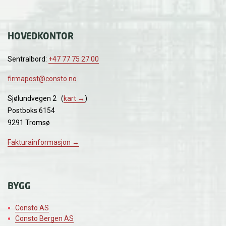
HOVEDKONTOR
Sentralbord:
+47 77 75 27 00
firmapost@consto.no
Sjølundvegen 2 (
kart →
)
Postboks 6154
9291 Tromsø
Fakturainformasjon →
BYGG
Consto AS
Consto Bergen AS