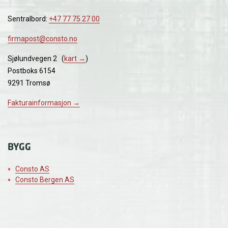
Sentralbord:
+47 77 75 27 00
firmapost@consto.no
Sjølundvegen 2 (
kart →
)
Postboks 6154
9291 Tromsø
Fakturainformasjon →
BYGG
Consto AS
Consto Bergen AS