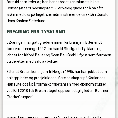
fartstid som leder og han har et bredt kontaktnett lokalt i
Consto Øst sitt nedslagsfelt. Vi er veldig glade for å ha fått
Bjørn med oss på laget, sier administrerende direktør i Consto,
Hans Kristian Seterlund.
ERFARING FRA TYSKLAND
52-åringen har gått gradene innenfor bransjen. Etter endt
tømrerutdanning i 1992 dro han til Stuttgart i Tyskland og
jobbet for Alfred Bauer og Scan Bau GmbH, først som formann
og deretter med salg av boliger.
Etter at Breian kom hjem til Norge i 1995, har han jobbet som
anleggsleder og prosjektleder i flere selskaper på Østlandet.
Han fylte også på formalkompetansen med økonomistudier
ved BI. I 2010 tok Breian steget opp som daglig leder i Bøhmer
(BackeGruppen).
Breian kommer opprinnelig fra Sogn, han er i dag bosatt i