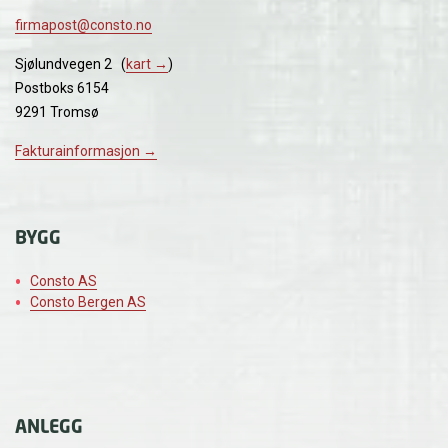
firmapost@consto.no
Sjølundvegen 2 (
kart →
)
Postboks 6154
9291 Tromsø
Fakturainformasjon →
BYGG
Consto AS
Consto Bergen AS
ANLEGG