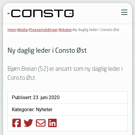
Gå til innhold
Å
Hjem
Media
Pressemeldinger
Nyheter
Ny daglig leder i Consto Øst
Ny daglig leder i Consto Øst
Bjørn Breian (52) er ansatt som ny daglig leder i
Consto Øst.
Publisert:
23. juni 2020
Kategorier:
Nyheter