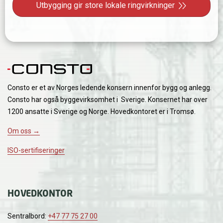
Neste innlegg: Utbygging gir store lokale ringvirkninge
Utbygging gir store lokale ringvirkninger
Consto er et av Norges ledende konsern innenfor bygg og anlegg.
Consto har også byggevirksomhet i Sverige. Konsernet har over
1200 ansatte i Sverige og Norge. Hovedkontoret er i Tromsø.
Om oss →
ISO-sertifiseringer
HOVEDKONTOR
Sentralbord:
+47 77 75 27 00