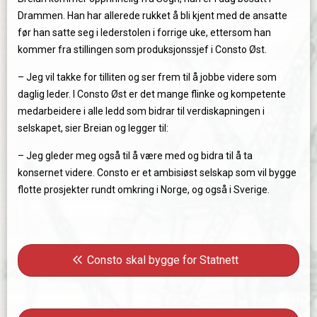
Drammen. Han har allerede rukket å bli kjent med de ansatte
før han satte seg i lederstolen i forrige uke, ettersom han
kommer fra stillingen som produksjonssjef i Consto Øst.
– Jeg vil takke for tilliten og ser frem til å jobbe videre som
daglig leder. I Consto Øst er det mange flinke og kompetente
medarbeidere i alle ledd som bidrar til verdiskapningen i
selskapet, sier Breian og legger til:
– Jeg gleder meg også til å være med og bidra til å ta
konsernet videre. Consto er et ambisiøst selskap som vil bygge
flotte prosjekter rundt omkring i Norge, og også i Sverige.
Innleggsnavigasjon
Forrige innlegg: Consto skal bygge for Statnett
Consto skal bygge for Statnett