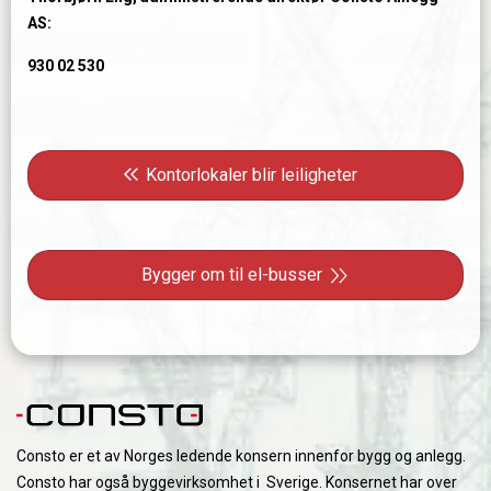
AS:
930 02 530
Innleggsnavigasjon
Forrige innlegg: Kontorlokaler blir leiligheter
Kontorlokaler blir leiligheter
Neste innlegg: Bygger om til el-busser
Bygger om til el-busser
Consto er et av Norges ledende konsern innenfor bygg og anlegg.
Consto har også byggevirksomhet i Sverige. Konsernet har over