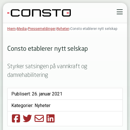
Gå til innhold
Å
Hjem
Media
Pressemeldinger
Nyheter
Consto etablerer nytt selskap
Consto etablerer nytt selskap
Styrker satsingen på vannkraft og
damrehabilitering
Publisert:
26. januar 2021
Kategorier:
Nyheter