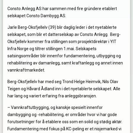
Consto Anlegg AS har sammen med fire gründere etablert
selskapet Consto Dambygg AS.
Jarle Berg-Oksfjellelv (39) blir daglig leder i det nyetablerte
selskapet, som blir et datterselskap av Consto Anlegg. Berg-
Oksfjellelv kommer fra stillingen som prosjektdirektør i YIT
Infra Norge og tiltrer stillingen 1.mai. Selskapets
satsingsområder blir innenfor fundamentering, utbygging og
rehabilitering av damanlegg, samt kraftanlegg og annet innen
vannkraftmarkedet.
Berg-Oksfjellelv har med seg Trond Helge Heimvik, Nils Olav
Teigen og Håvard Ådland inn i det nyetablerte selskapet. Alle
har lang og variert erfaring fra anleggsbransjen.
– Vannkraftutbygging, og kanskje spesielt innenfor
dambygging og -rehabilitering, er områder hvor vi har gode
forutsetninger for å etablere oss som en solid og stødig aktør.
Fundamentering med fokus på KC-peling er et nisjemarked vi