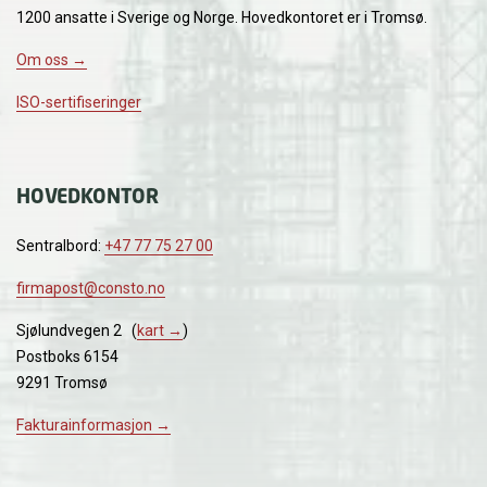
1200 ansatte i Sverige og Norge. Hovedkontoret er i Tromsø.
Om oss →
ISO-sertifiseringer
HOVEDKONTOR
Sentralbord:
+47 77 75 27 00
firmapost@consto.no
Sjølundvegen 2 (
kart →
)
Postboks 6154
9291 Tromsø
Fakturainformasjon →