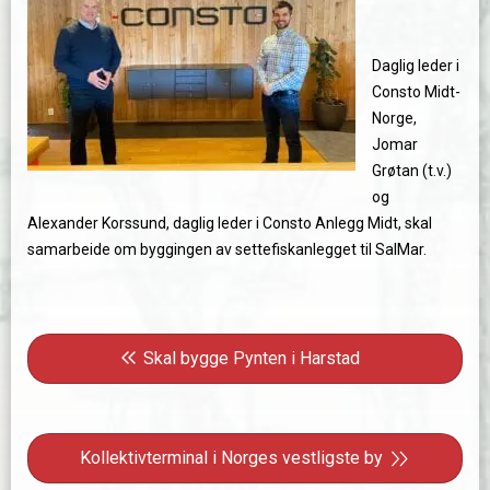
Daglig leder i
Consto Midt-
Norge,
Jomar
Grøtan (t.v.)
og
Alexander Korssund, daglig leder i Consto Anlegg Midt, skal
samarbeide om byggingen av settefiskanlegget til SalMar.
Innleggsnavigasjon
Forrige innlegg: Skal bygge Pynten i Harstad
Skal bygge Pynten i Harstad
Neste innlegg: Kollektivterminal i Norges vestligste b
Kollektivterminal i Norges vestligste by