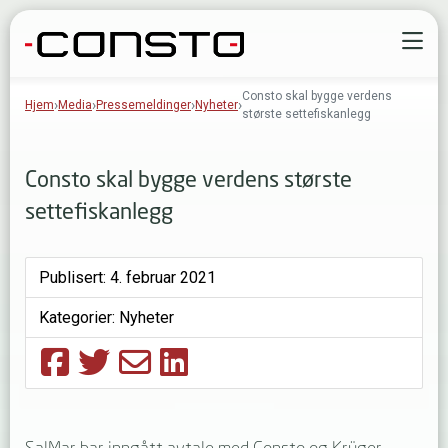
Gå til innhold
Å
Consto skal bygge verdens
Hjem
Media
Pressemeldinger
Nyheter
største settefiskanlegg
Consto skal bygge verdens største
settefiskanlegg
Publisert:
4. februar 2021
Kategorier:
Nyheter