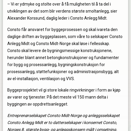
– Vi er ydmyke og stolte over å få muligheten til å ta del i
utviklingen av det som blir verdens største smoltanlegg, sier
Alexander Korssund, daglig leder i Consto Anlegg Midt.
Consto får ansvaret for byggeprosessen og skal ivareta den
daglige driften av byggeplassen, som våre to selskaper Consto
Anlegg Midt og Consto Midt-Norge skal løse i fellesskap.
Consto skal levere de bygningsmessige konstruksjonene,
herunder blant annet betongkonstruksjoner og fundamenter
for bygg og prosessanlegg, bygningskonstruksjon for
prosessanlegg, støttefunksjoner og administrasjonsbygg, alt
av el-installasjon, ventilasjon og VVS.
Byggeprosjektet vil gi store lokale ringvirkninger i form av kjøp
av varer og tjenester. På det meste vil 150 mann delta i
byggingen av oppdrettsanlegget.
Entreprenørselskapet Consto Midt-Norge og anleggsselskapet
Consto Anlegg Midt er to datterselskaper i konsernet Consto,
Norges 8. største bygg- og anleggskonsern målt i omsetning.