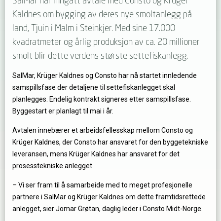
SalMar har inngått avtale med Consto og Krüger
Kaldnes om bygging av deres nye smoltanlegg på
land, Tjuin i Malm i Steinkjer. Med sine 17.000
kvadratmeter og årlig produksjon av ca. 20 millioner
smolt blir dette verdens største settefiskanlegg.
SalMar, Krüger Kaldnes og Consto har nå startet innledende
samspillsfase der detaljene til settefiskanlegget skal
planlegges. Endelig kontrakt signeres etter samspillsfase.
Byggestart er planlagt til mai i år.
Avtalen innebærer et arbeidsfellesskap mellom Consto og
Krüger Kaldnes, der Consto har ansvaret for den byggetekniske
leveransen, mens Krüger Kaldnes har ansvaret for det
prosesstekniske anlegget.
– Vi ser fram til å samarbeide med to meget profesjonelle
partnere i SalMar og Krüger Kaldnes om dette framtidsrettede
anlegget, sier Jomar Grøtan, daglig leder i Consto Midt-Norge.