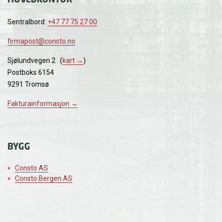
Sentralbord:
+47 77 75 27 00
firmapost@consto.no
Sjølundvegen 2 (
kart →
)
Postboks 6154
9291 Tromsø
Fakturainformasjon →
BYGG
Consto AS
Consto Bergen AS