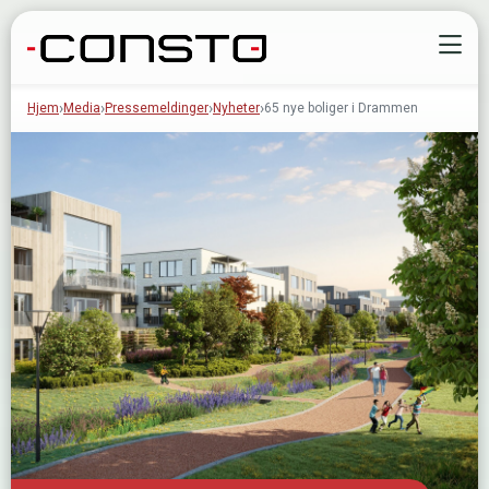
Gå til innhold
Å
Hjem
Media
Pressemeldinger
Nyheter
65 nye boliger i Drammen