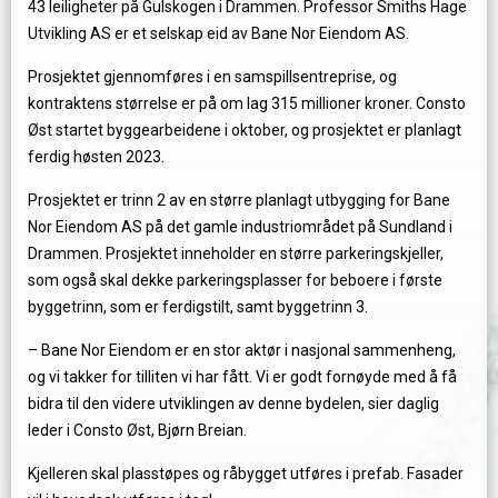
43 leiligheter på Gulskogen i Drammen. Professor Smiths Hage
Utvikling AS er et selskap eid av Bane Nor Eiendom AS.
Prosjektet gjennomføres i en samspillsentreprise, og
kontraktens størrelse er på om lag 315 millioner kroner. Consto
Øst startet byggearbeidene i oktober, og prosjektet er planlagt
ferdig høsten 2023.
Prosjektet er trinn 2 av en større planlagt utbygging for Bane
Nor Eiendom AS på det gamle industriområdet på Sundland i
Drammen. Prosjektet inneholder en større parkeringskjeller,
som også skal dekke parkeringsplasser for beboere i første
byggetrinn, som er ferdigstilt, samt byggetrinn 3.
– Bane Nor Eiendom er en stor aktør i nasjonal sammenheng,
og vi takker for tilliten vi har fått. Vi er godt fornøyde med å få
bidra til den videre utviklingen av denne bydelen, sier daglig
leder i Consto Øst, Bjørn Breian.
Kjelleren skal plasstøpes og råbygget utføres i prefab. Fasader