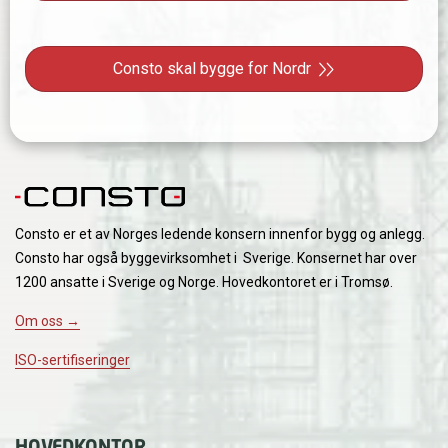
Neste innlegg: Consto skal bygge for Nordr
Consto skal bygge for Nordr
Consto er et av Norges ledende konsern innenfor bygg og anlegg.
Consto har også byggevirksomhet i Sverige. Konsernet har over
1200 ansatte i Sverige og Norge. Hovedkontoret er i Tromsø.
Om oss →
ISO-sertifiseringer
HOVEDKONTOR