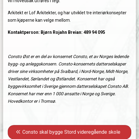
vil i hovedsak utføres i tegl.
Arkitekt er Lof Arkitekter, og har utviklet tre interiørkonsepter
som kjøperne kan velge mellom.
Kontaktperson: Bjørn Rojahn Breian: 489 94 095
Consto Øst er en del av konsernet Consto, et av Norges ledende
bygg- og anleggskonsern. Consto-konsernets datterselskaper
driver sine virksomheter på Svalbard, i Nord-Norge, Midt-Norge,
Vestlandet, Sørlandet og Østlandet. Konsernet har også
byggevirksomhet i Sverige gjennom datterselskapet Consto AB.
Konsernet har mer enn 1 000 ansatte i Norge og Sverige.
Hovedkontor er i Tromsø.
Innleggsnavigasjon
Forrige innlegg: Consto skal bygge Stord videregåend
Consto skal bygge Stord videregående skole