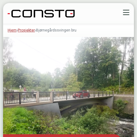
Gå til innhold
Å
Hjem
Prosjekter
Bjørnegårdssvingen bru