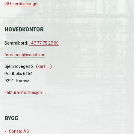
ISO-sertifiseringer
HOVEDKONTOR
Sentralbord:
+47 77 75 27 00
firmapost@consto.no
Sjølundvegen 2 (
kart →
)
Postboks 6154
9291 Tromsø
Fakturainformasjon →
BYGG
Consto AS