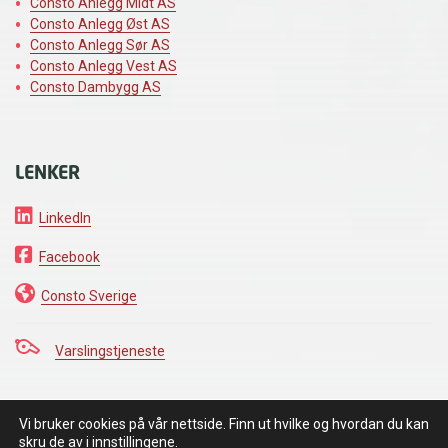
Consto Anlegg Midt AS
Consto Anlegg Øst AS
Consto Anlegg Sør AS
Consto Anlegg Vest AS
Consto Dambygg AS
LENKER
LinkedIn
Facebook
Consto Sverige
Varslingstjeneste
Vi bruker cookies på vår nettside. Finn ut hvilke og hvordan du kan
VI HOLDER DET VI LOVER
skru de av
i innstillingene
.