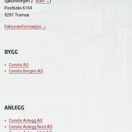
Sjølundvegen 2 (
kart →
)
Postboks 6154
9291 Tromsø
Fakturainformasjon →
BYGG
Consto AS
Consto Bergen AS
ANLEGG
Consto Anlegg AS
Consto Anlegg Nord AS