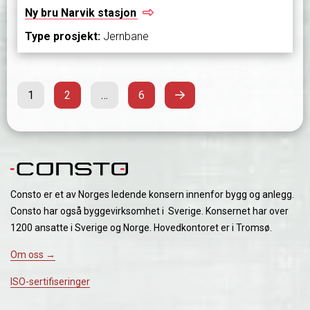
Ny bru Narvik
stasjon
Type prosjekt:
Jernbane
Side
Side
Side
Neste
Sidepaginering
1
2
…
6
Consto er et av Norges ledende konsern innenfor bygg og anlegg.
Consto har også byggevirksomhet i Sverige. Konsernet har over
1200 ansatte i Sverige og Norge. Hovedkontoret er i Tromsø.
Om oss →
ISO-sertifiseringer