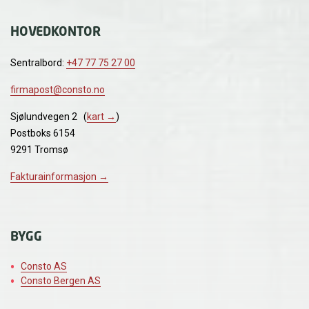
HOVEDKONTOR
Sentralbord:
+47 77 75 27 00
firmapost@consto.no
Sjølundvegen 2 (
kart →
)
Postboks 6154
9291 Tromsø
Fakturainformasjon →
BYGG
Consto AS
Consto Bergen AS