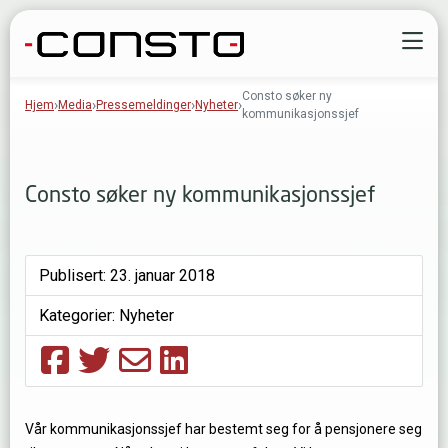
Gå til innhold
Å
Consto søker ny
Hjem
Media
Pressemeldinger
Nyheter
kommunikasjonssjef
Consto søker ny kommunikasjonssjef
Publisert:
23. januar 2018
Kategorier:
Nyheter
Vår kommunikasjonssjef har bestemt seg for å pensjonere seg