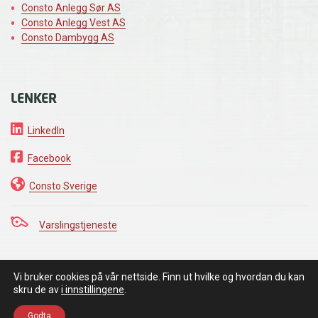
Consto Anlegg Sør AS
Consto Anlegg Vest AS
Consto Dambygg AS
LENKER
LinkedIn
Facebook
Consto Sverige
Varslingstjeneste
Vi bruker cookies på vår nettside. Finn ut hvilke og hvordan du kan
VI HOLDER DET VI LOVER
skru de av
i innstillingene
.
Personvernerklæring
Godta