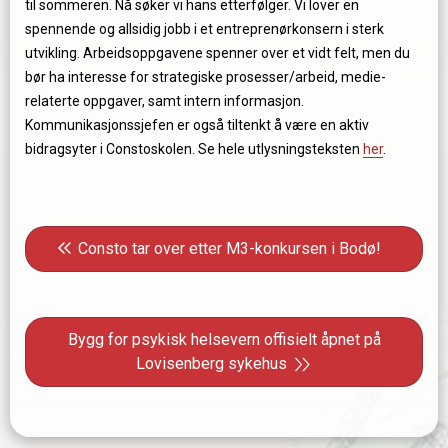
til sommeren. Nå søker vi hans etterfølger. Vi lover en
spennende og allsidig jobb i et entreprenørkonsern i sterk
utvikling. Arbeidsoppgavene spenner over et vidt felt, men du
bør ha interesse for strategiske prosesser/arbeid, medie-
relaterte oppgaver, samt intern informasjon.
Kommunikasjonssjefen er også tiltenkt å være en aktiv
bidragsyter i Constoskolen. Se hele utlysningsteksten
her
.
Innleggsnavigasjon
Forrige innlegg: Consto tar over etter M3-konkursen 
Consto tar over etter M3-konkursen i Bodø!
Neste innlegg: Bygg for psykisk helsevern offisielt å
Bygg for psykisk helsevern offisielt åpnet på
Lovisenberg sykehus