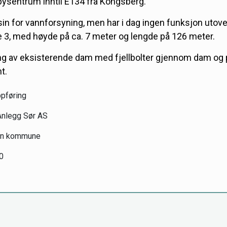
bysentrum inntil E134 fra Kongsberg.
in for vannforsyning, men har i dag ingen funksjon utov
 3, med høyde på ca. 7 meter og lengde på 126 meter.
ng av eksisterende dam med fjellbolter gjennom dam og 
t.
pføring
Anlegg Sør AS
en kommune
0