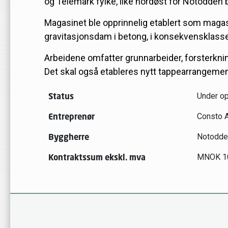
og Telemark fylke, like nordøst for Notodden 
Magasinet ble opprinnelig etablert som magas
gravitasjonsdam i betong, i konsekvensklasse
Arbeidene omfatter grunnarbeider, forsterkni
Det skal også etableres nytt tappearrangemen
Status
Under op
Entreprenør
Consto 
Byggherre
Notodd
Kontraktssum ekskl. mva
MNOK 1