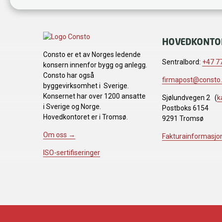
HOVEDKONTO
Consto er et av Norges ledende
Sentralbord:
+47 77
konsern innenfor bygg og anlegg.
Consto har også
firmapost@consto
byggevirksomhet i Sverige.
Konsernet har over 1200 ansatte
Sjølundvegen 2 (
k
i Sverige og Norge.
Postboks 6154
Hovedkontoret er i Tromsø.
9291 Tromsø
Om oss →
Fakturainformasjo
ISO-sertifiseringer