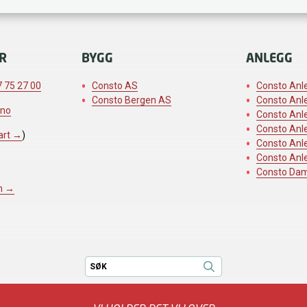
R
BYGG
ANLEGG
 75 27 00
Consto AS
Consto Anl
Consto Bergen AS
Consto Anl
.no
Consto Anl
Consto Anl
art →
)
Consto Anl
Consto Anl
Consto Da
n →
Søk