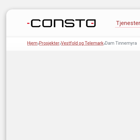
Gå til innhold
Tjeneste
Hjem
Prosjekter
Vestfold og Telemark
Dam Tinnemyra