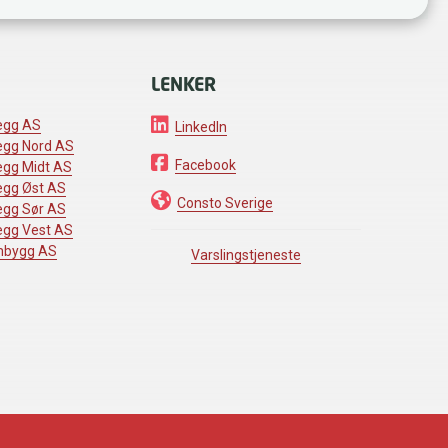
LENKER
egg AS
LinkedIn
egg Nord AS
Facebook
egg Midt AS
egg Øst AS
Consto Sverige
egg Sør AS
egg Vest AS
mbygg AS
Varslingstjeneste