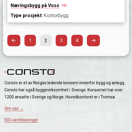
Næringsbygg på
Voss
Type prosjekt:
Kontorbygg
Forrige
Side
Side
Side
Side
Neste
Sidepaginering
1
2
3
4
Consto er et av Norges ledende konsern innenfor bygg og anlegg.
Consto har også byggevirksomhet i Sverige. Konsernet har over
1200 ansatte i Sverige og Norge. Hovedkontoret er i Tromsø.
Om oss →
ISO-sertifiseringer