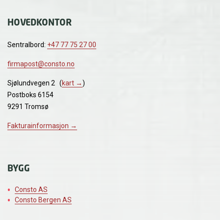
HOVEDKONTOR
Sentralbord:
+47 77 75 27 00
firmapost@consto.no
Sjølundvegen 2 (
kart →
)
Postboks 6154
9291 Tromsø
Fakturainformasjon →
BYGG
Consto AS
Consto Bergen AS