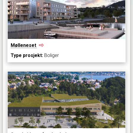
Mølleneset
Type prosjekt:
Boliger